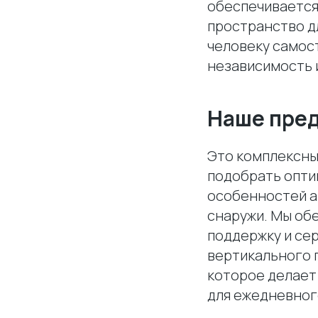
обеспечивается
пространство д
человеку самос
независимость 
Наше пре
Это комплексны
подобрать опти
особенностей а
снаружи. Мы об
поддержку и се
вертикального 
которое делает
для ежедневног