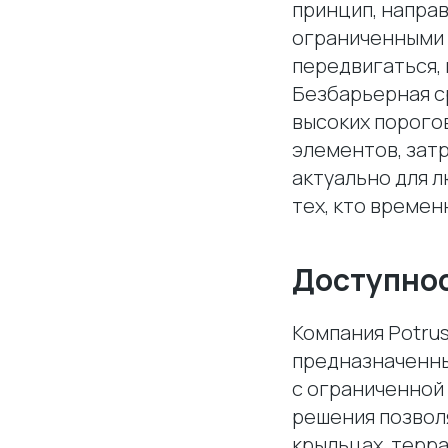
принцип, направ
ограниченными 
передвигаться,
Безбарьерная с
высоких порогов
элементов, зат
актуально для 
тех, кто времен
Доступнос
Компания Potru
предназначенны
с ограниченной 
решения позвол
крыльцах, терра