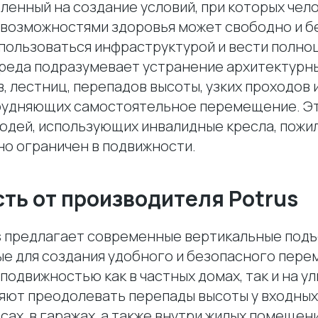
ленный на создание условий, при которых чело
возможностями здоровья может свободно и б
 пользоваться инфраструктурой и вести полно
реда подразумевает устранение архитектурны
, лестниц, перепадов высоты, узких проходов 
рудняющих самостоятельное перемещение. Э
людей, использующих инвалидные кресла, пожи
но ограничен в подвижности.
ть от производителя Potrus
s предлагает современные вертикальные подъ
е для создания удобного и безопасного пер
подвижностью как в частных домах, так и на у
яют преодолевать перепады высоты у входных 
сах, в гаражах, а также внутри жилых помещен