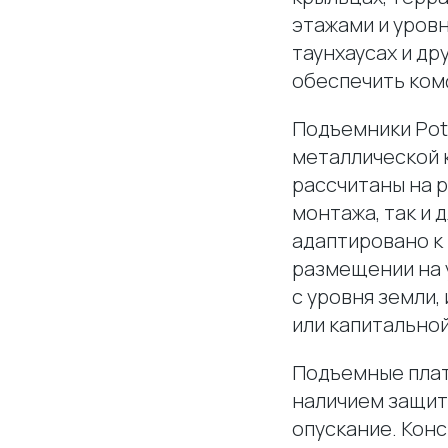
этажами и уровн
таунхаусах и др
обеспечить ком
Подъемники Pot
металлической 
рассчитаны на 
монтажа, так и 
адаптировано к
размещении на 
с уровня земли
или капитально
Подъемные плат
наличием защит
опускание. Кон