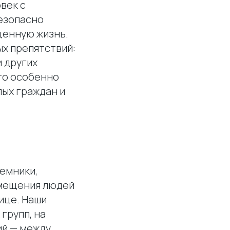
век с
езопасно
ценную жизнь.
х препятствий:
и других
то особенно
лых граждан и
емники,
емещения людей
лице. Наши
групп, на
ий — между