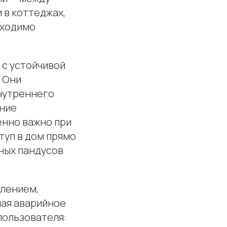
 в коттеджах,
бходимо
с устойчивой
 Они
внутреннего
ание
енно важно при
туп в дом прямо
ных пандусов
лением,
чая аварийное
пользователя: