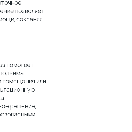
аточное
шение позволяет
мощи, сохраняя
rus помогает
подъема,
и помещения или
льтационную
ка
ное решение,
безопасными